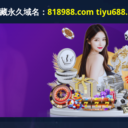
收
值得信赖
周到 · 质量第一 · 科技领先
专利证书
新闻动态
视频专区
半岛在线