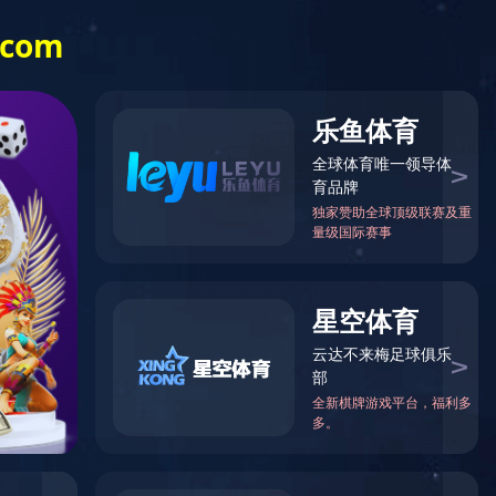
藏本站
|
半岛在线体育网
|
中文
|
English
全国服务咨询热线
186-6390-3357
4008003375
体育网
Made in China