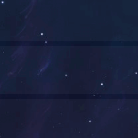
油烟机外壳全自动生产线
您的位置：
首页
> 产
油烟机外壳生产线
油烟机外壳生产线