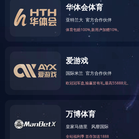
产品中心
全自动外壳生产线
半岛在线体育网生产线
油烟机外壳全自动生产线