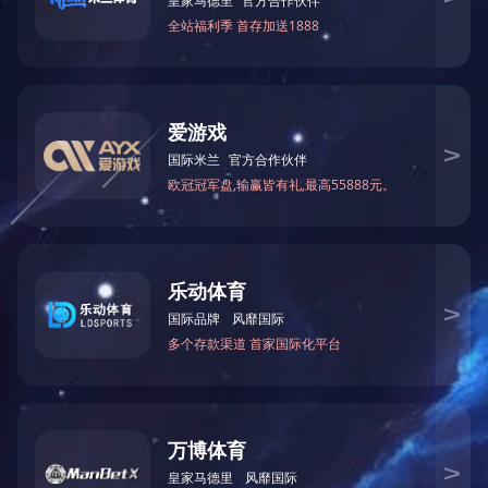
热水器外壳彩板全自动生产线
实现方式：采用焊接/铆
波轮全自动外壳线
半自动外壳生产线
全自动内筒线
自动化生产线
新闻资讯
节能环保已成为工程机械行业发...
民族品牌金融自助设备力争上游
拓普斯智能科技公司开展消防应...