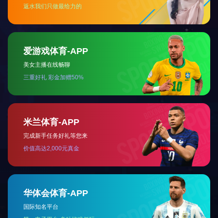
网站首页
关于
半岛在线体育网
版权所有 ：Copyright © 20
技术支持：
迅优网络
友情链接 \ LINK
扫一扫 拓普斯智能科技
青岛网站建设
招远
青岛巴士租赁
青岛
乐动在线
|
半岛官网登陆入口
|
华体会官方端网站登录入口
|
乐鱼网页版
|
新利·体育
(中国)官方网站
|
华体会体育
|
安博在线登录官网
|
FH平台
|
开云足球
|