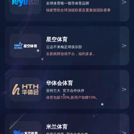
产品中心
专利证书
全自动外壳生产线
半岛在线体育网生产线
油烟机外壳全自动生产线