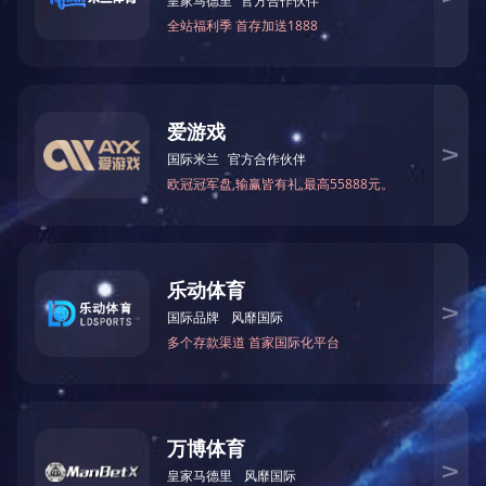
热水器外壳彩板全自动生产线
波轮全自动外壳线
半自动外壳生产线
全自动内筒线
自动化生产线
新闻资讯
节能环保已成为工程机械行业发...
民族品牌金融自助设备力争上游
拓普斯智能科技公司开展消防应...