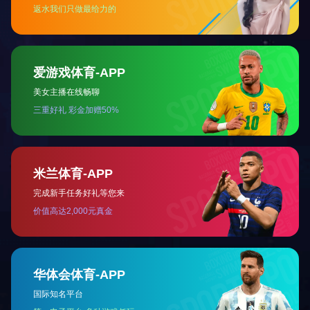
2010年 海尔洗衣机内桶
上一篇：
洗衣机内筒旋
网站首页
关于
半岛在线体育网
版权所有 ：Copyright © 20
技术支持：
迅优网络
友情链接 \ LINK